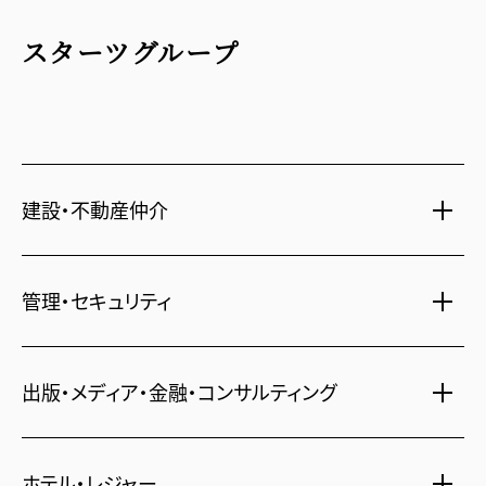
スターツグループ
建設・不動産仲介
土地活用・免震住宅
管理・セキュリティ
新築分譲マンション・新築戸建
注文住宅・リフォーム
マンション・アパート管理
出版・メディア・金融・コンサルティング
賃貸・売買物件情報
社宅代行
不動産仲介
時間貸し駐車場
女性向け情報
ホテル・レジャー