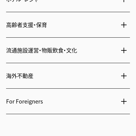
一括寮仲介
ビル管理
書籍・コミック
オフィス移転
鍵・カードキー
広告代理店
ディズニーリゾート(R)パートナーホテル
高齢者支援・保育
不動産投資
24時間コールセンター
住宅ローン
シティ・リゾートホテル
札幌
・
京都
・
沖縄
住まい・暮らし情報
保険・資産運用
介護・認可保育園
ビジネスホテル
流通施設運営・物販飲食・文化
不動産オーナー様向け情報
不動産信託
シニア総合窓口
横浜関内
・
流山おおたかの森
人事・総務部向け不動産情報
府中
・
葛西
・
西葛西
不動産投資信託(J-REIT)
ショッピングセンター
海外不動産
コワーキングスペース
日光温泉・川治温泉
人材派遣・紹介
和風レストラン
府中
・
東岡崎
京橋
・
新浦安
信州・戸倉上山田温泉
国際事業本部（日本）
文化・美術館
For Foreigners
茨城 ゴルフ場
上海
相田みつを美術館
カンボジア・ホテル
弘前れんが倉庫美術館
北京
Our English website
国内・海外旅行
広州
International Division