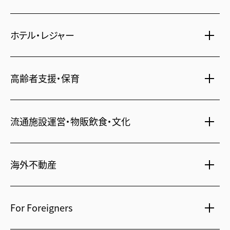
不動産仲介
時間貸し駐車場
女性向け情報
ホテル・レジャー
一括寮仲介
ビル管理
書籍・コミック
オフィス移転
鍵・カードキー
広告代理店
ディズニーリゾート(R)パートナーホテル
高齢者支援・保育
不動産投資
24時間コールセンター
住宅ローン
シティ・リゾートホテル
札幌
・
京都
・
沖縄
住まい・暮らし情報
保険・資産運用
介護・認可保育園
ビジネスホテル
流通施設運営・物販飲食・文化
不動産オーナー様向け情報
不動産信託
シニア総合窓口
横浜関内
・
流山おおたかの森
人事・総務部向け不動産情報
府中
・
葛西
・
西葛西
不動産投資信託(J-REIT)
ショッピングセンター
海外不動産
コワーキングスペース
日光温泉・川治温泉
人材派遣・紹介
和風レストラン
府中
・
東岡崎
京橋
・
新浦安
信州・戸倉上山田温泉
国際事業本部（日本）
文化・美術館
For Foreigners
茨城 ゴルフ場
上海
相田みつを美術館
カンボジア・ホテル
弘前れんが倉庫美術館