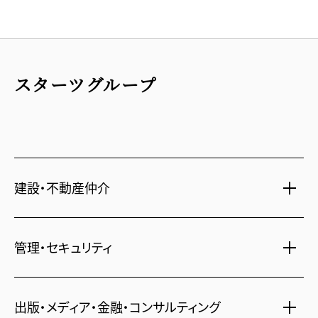
スターツグループ
建設・不動産仲介
土地活用・免震住宅
管理・セキュリティ
新築分譲マンション・新築戸建
注文住宅・リフォーム
マンション・アパート管理
出版・メディア・金融・コンサルティング
賃貸・売買物件情報
社宅代行