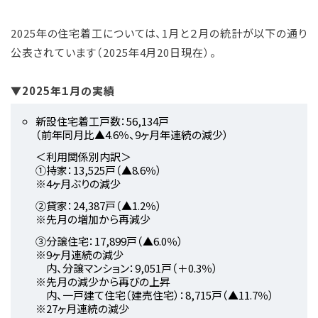
2025年の住宅着工については、1月と２月の統計が以下の通り
公表されています（2025年4月20日現在）。
▼2025年１月の実績
新設住宅着工戸数：56,134戸
（前年同月比▲4.6％、9ヶ月年連続の減少）
＜利用関係別内訳＞
①持家：13,525戸（▲8.6％）
※4ヶ月ぶりの減少
②貸家：24,387戸（▲1.2％）
※先月の増加から再減少
③分譲住宅：17,899戸（▲6.0％）
※9ヶ月連続の減少
内、分譲マンション：9,051戸（＋0.3％）
※先月の減少から再びの上昇
内、一戸建て住宅（建売住宅）：8,715戸（▲11.7％）
※27ヶ月連続の減少