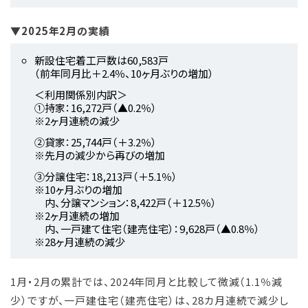
▼2025年2月の実績
新設住宅着工戸数は60,583戸
（前年同月比＋2.4％、10ヶ月ぶりの増加）
＜利用関係別内訳＞
①持家：16,272戸（▲0.2％）
※2ヶ月連続の減少
②貸家：25,744戸（＋3.2％）
※先月の減少から再びの増加
③分譲住宅：18,213戸（＋5.1％）
※10ヶ月ぶりの増加
内、分譲マンション：8,422戸（＋12.5％）
※2ヶ月連続の増加
内、一戸建て住宅（建売住宅）：9,628戸（▲0.8％）
※28ヶ月連続の減少
1月・2月の累計では、2024年同月と比較して微減（1.1％減
少）ですが、一戸建住宅（建売住宅）は、28カ月連続で減少し