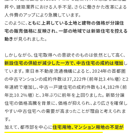
昇や、建築業界における人手不足、さらに働きかた改革による
人件費のアップにより急騰しています。
このように、
ともに上昇している土地と建物の価格が分譲住
宅の販売価格に反映され、一部の地域では新築住宅を控える
動き
が見られました。
しかしながら、住宅取得への意欲そのものは依然として高く、
新設住宅の供給が減少した一方で、中古住宅の成約は増加
し
ています。 東日本不動産流通機構によると、2024年の首都圏
の中古マンションの成約件数は37,222件（前年比3.4％増）と2
年連続で増加し、中古一戸建住宅の成約件数も14,182件（前
年比10.2％増）と、3年ぶりに前年を上回りました。 新築分譲
住宅の価格高騰を背景に、価格が抑えられ、より広さを確保し
やすい中古住宅への需要が高まったことが理由と考えられま
す。
加えて、都市部を中心に
住宅用地、マンション用地の不足が