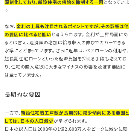
深刻化しており、新設住宅の供給を抑制する一因
となっていま
す。
なお、
金利の上昇も注目されるポイントですが、その影響は他
の要因に比べると低い
と考えられます。 金利が上昇局面にあ
るとは言え、返済額の増加は給与収入の伸びでカバーできる
水準にとどまっています。 さらに近年は、ペアローンの利用や、
超長期住宅ローンといった返済負担を抑える手段も増えてお
り、住宅の購入意欲に大きなマイナスの影響を及ぼす要因に
は至っていません。
長期的な要因
一方で、
新設住宅着工戸数が長期的に減少傾向にある要因と
しては、日本の人口減少
が挙げられます。
日本の総人口は2008年の1億2,808万人をピークに減少に転