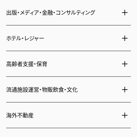
注文住宅・リフォーム
マンション・アパート管理
出版・メディア・金融・コンサルティング
賃貸・売買物件情報
社宅代行
不動産仲介
時間貸し駐車場
女性向け情報
ホテル・レジャー
一括寮仲介
ビル管理
書籍・コミック
オフィス移転
鍵・カードキー
広告代理店
ディズニーリゾート(R)パートナーホテル
高齢者支援・保育
不動産投資
24時間コールセンター
住宅ローン
シティ・リゾートホテル
札幌
・
京都
・
沖縄
住まい・暮らし情報
保険・資産運用
介護・認可保育園
ビジネスホテル
流通施設運営・物販飲食・文化
不動産オーナー様向け情報
不動産信託
シニア総合窓口
横浜関内
・
流山おおたかの森
人事・総務部向け不動産情報
府中
・
葛西
・
西葛西
不動産投資信託(J-REIT)
ショッピングセンター
海外不動産
コワーキングスペース
日光温泉・川治温泉
人材派遣・紹介
和風レストラン
府中
・
東岡崎
京橋
・
新浦安
信州・戸倉上山田温泉
国際事業本部（日本）