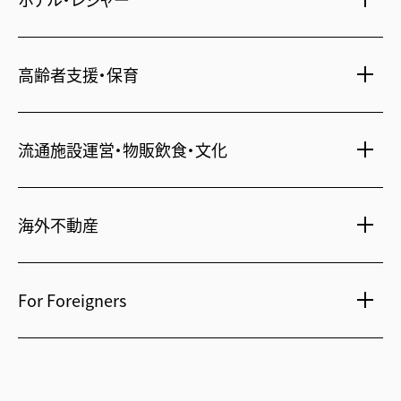
一括寮仲介
ビル管理
書籍・コミック
オフィス移転
鍵・カードキー
広告代理店
ディズニーリゾート(R)パートナーホテル
高齢者支援・保育
不動産投資
24時間コールセンター
住宅ローン
シティ・リゾートホテル
札幌
・
京都
・
沖縄
住まい・暮らし情報
保険・資産運用
介護・認可保育園
ビジネスホテル
流通施設運営・物販飲食・文化
不動産オーナー様向け情報
不動産信託
シニア総合窓口
横浜関内
・
流山おおたかの森
人事・総務部向け不動産情報
府中
・
葛西
・
西葛西
不動産投資信託(J-REIT)
ショッピングセンター
海外不動産
コワーキングスペース
日光温泉・川治温泉
人材派遣・紹介
和風レストラン
府中
・
東岡崎
京橋
・
新浦安
信州・戸倉上山田温泉
国際事業本部（日本）
文化・美術館
For Foreigners
茨城 ゴルフ場
上海
相田みつを美術館
カンボジア・ホテル
弘前れんが倉庫美術館
北京
Our English website
国内・海外旅行
広州
International Division