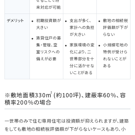
せることで将
来対応が可能
デメリット
初期投資額が
支出が多く、
敷地の相続税
大きい
家計への負担
評価額が下が
が大きい
らない
賃貸住戸の募
集・管理、空
家族環境の変
小規模宅地の
室リスクへの
化により、二
特例が受けら
備えが必要
世帯部分を十
れないことが
分に活かせな
ある
いことがある
2
※敷地面積330m
(約100坪)、建蔽率60％、容
積率200％の場合
一世帯のみで住む専用住宅は投資額が抑えられますが、建築
をしても敷地の相続税評価額が下がらないケースもあり、小