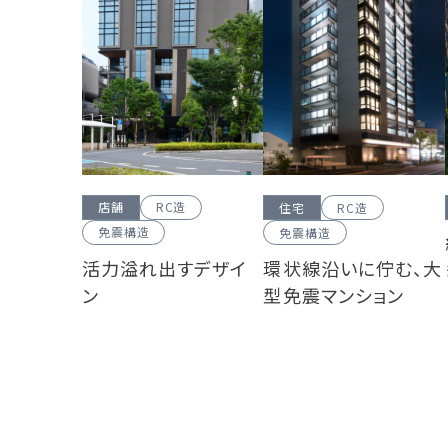
店舗
RC造
住宅
RC造
免震構造
免震構造
活力溢れ出すデザイ
環状線沿いに佇む、大
ン
型免震マンション