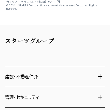
カスタマーハラスメント対応ポリシー
© 2024 STARTS Construction and Asset Management Co Ltd. All Rights
Reserved.
スターツグループ
建設・不動産仲介
土地活用・免震住宅
管理・セキュリティ
新築分譲マンション・新築戸建
注文住宅・リフォーム