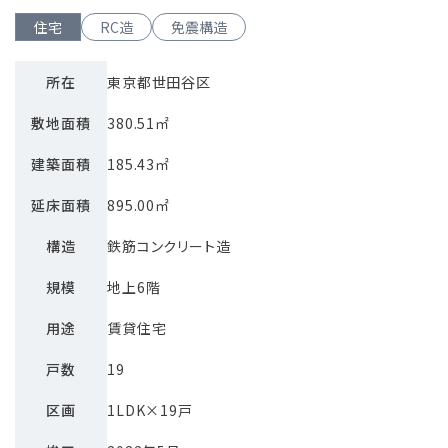
住宅
RC造
免震構造
所在
東京都世田谷区
敷地面積
380.51㎡
建築面積
185.43㎡
延床面積
895.00㎡
構造
鉄筋コンクリート造
規模
地上6階
用途
賃貸住宅
戸数
19
区画
1LDK×19戸