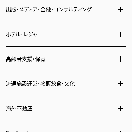
マンション・アパート管理
出版・メディア・金融・コンサルティング
賃貸・売買物件情報
社宅代行
不動産仲介
時間貸し駐車場
女性向け情報
ホテル・レジャー
一括寮仲介
ビル管理
書籍・コミック
オフィス移転
鍵・カードキー
広告代理店
ディズニーリゾート(R)パートナーホテル
高齢者支援・保育
不動産投資
24時間コールセンター
住宅ローン
シティ・リゾートホテル
札幌
・
京都
・
沖縄
住まい・暮らし情報
保険・資産運用
介護・認可保育園
ビジネスホテル
流通施設運営・物販飲食・文化
不動産オーナー様向け情報
不動産信託
シニア総合窓口
横浜関内
・
流山おおたかの森
人事・総務部向け不動産情報
府中
・
葛西
・
西葛西
不動産投資信託(J-REIT)
ショッピングセンター
海外不動産
コワーキングスペース
日光温泉・川治温泉
人材派遣・紹介
和風レストラン
府中
・
東岡崎
京橋
・
新浦安
信州・戸倉上山田温泉
国際事業本部（日本）
文化・美術館