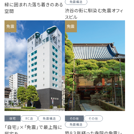
免震構造
緑に囲まれた落ち着きのある
渋谷の街に馴染む免震オフィ
空間
スビル
免震
免震
住宅
RC造
免震構造
その他
その他
免震構造
「自宅」×「免震」で最上階に
築８３年経った寺院の免震レ
邸宅を