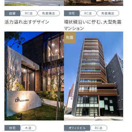
店舗
RC造
免震構造
住宅
RC造
免震構造
活力溢れ出すデザイン
環状線沿いに佇む、大型免震
マンション
免震
住宅
木造
オフィスビル
RC造