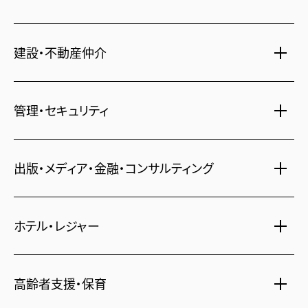
建設・不動産仲介
土地活用・免震住宅
管理・セキュリティ
新築分譲マンション・新築戸建
注文住宅・リフォーム
マンション・アパート管理
出版・メディア・金融・コンサルティング
賃貸・売買物件情報
社宅代行
不動産仲介
時間貸し駐車場
女性向け情報
ホテル・レジャー
一括寮仲介
ビル管理
書籍・コミック
オフィス移転
鍵・カードキー
広告代理店
ディズニーリゾート(R)パートナーホテル
高齢者支援・保育
不動産投資
24時間コールセンター
住宅ローン
シティ・リゾートホテル