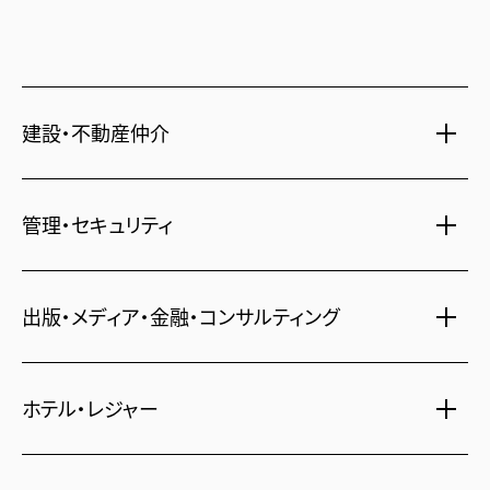
建設・不動産仲介
土地活用・免震住宅
管理・セキュリティ
新築分譲マンション・新築戸建
注文住宅・リフォーム
マンション・アパート管理
出版・メディア・金融・コンサルティング
賃貸・売買物件情報
社宅代行
不動産仲介
時間貸し駐車場
女性向け情報
ホテル・レジャー
一括寮仲介
ビル管理
書籍・コミック
オフィス移転
鍵・カードキー
広告代理店
ディズニーリゾート(R)パートナーホテル