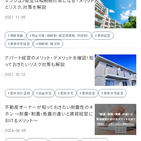
マンション経営は相続税対策になる？メリット
とリスク、対策を解説
2021.11.09
#資産承継
#税金対策（相続税・固定資産税・所得税）
#賃貸経営
#賃貸住宅経営
#相続税・贈与税
アパート経営のメリット・デメリットを確認！知
っておきたいリスク対策も解説
2021.10.12
#遊休地の活用
#収益安定
#賃貸住宅
#賃貸経営
#賃貸住宅経営
不動産オーナーが知っておきたい耐震性のキ
ホン ～耐震・制震・免震の違いと賃貸経営に
おけるメリット～
2024.04.09